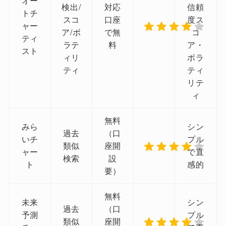
オー
検出/
対応
信頼
トチ
スコ
口座
度ス
ャー
ア/ボ
で無
コ
ティ
ラテ
料
ア・
スト
ィリ
ボラ
ティ
ティ
リテ
ィ
無料
みら
シン
過去
（口
いチ
プル
類似
座開
ャー
で直
検索
設
ト
感的
要）
無料
未来
シン
過去
（口
予測
プル
類似
座開