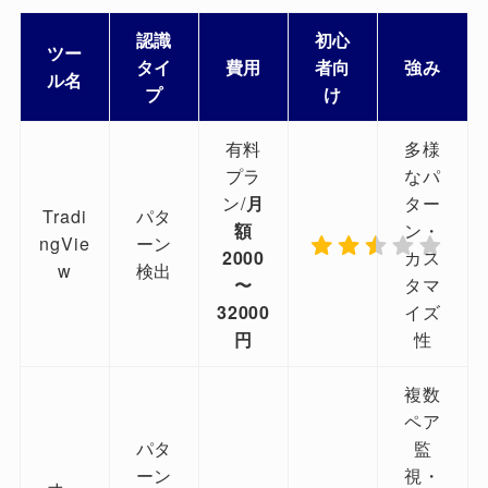
認識
初心
ツー
タイ
費用
者向
強み
ル名
プ
け
有料
多様
プラ
なパ
ン/
月
ター
Tradi
パタ
額
ン・
ngVie
ーン
2000
カス
w
検出
〜
タマ
32000
イズ
円
性
複数
ペア
パタ
監
ーン
視・