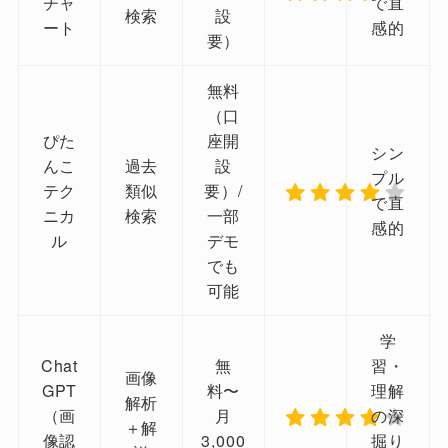
チャ
で直
検索
設
ート
感的
要）
無料
（口
ぴた
座開
シン
んこ
過去
設
プル
テク
類似
要）/
で直
ニカ
検索
一部
感的
ル
デモ
でも
可能
学
Chat
無
習・
画像
GPT
料〜
理解
解析
（画
月
の深
＋解
像認
3,000
掘り